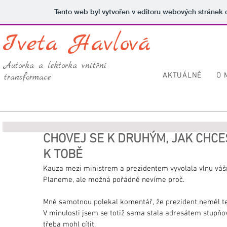
Tento web byl vytvořen v editoru webových stránek
Iveta Havlová
Autorka a lektorka vnitřní
AKTUÁLNĚ
O 
transformace
CHOVEJ SE K DRUHÝM, JAK CHCEŠ
K TOBĚ
Kauza mezi ministrem a prezidentem vyvolala vlnu vášn
Planeme, ale možná pořádně nevíme proč.
Mně samotnou polekal komentář, že prezident neměl tex
V minulosti jsem se totiž sama stala adresátem stupňov
třeba mohl cítit.