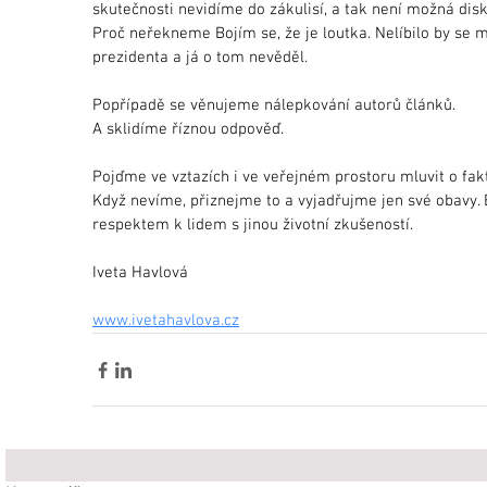
skutečnosti nevidíme do zákulisí, a tak není možná disk
Proč neřekneme Bojím se, že je loutka. Nelíbilo by se 
prezidenta a já o tom nevěděl.
Popřípadě se věnujeme nálepkování autorů článků.
A sklidíme říznou odpověď.
Pojďme ve vztazích i ve veřejném prostoru mluvit o fak
Když nevíme, přiznejme to a vyjadřujme jen své obavy.
respektem k lidem s jinou životní zkušeností. 
Iveta Havlová
www.ivetahavlova.cz