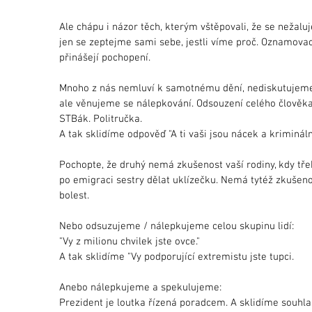
Ale chápu i názor těch, kterým vštěpovali, že se nežaluj
jen se zeptejme sami sebe, jestli víme proč. Oznamovací
přinášejí pochopení.
Mnoho z nás nemluví k samotnému dění, nediskutujeme
ale věnujeme se nálepkování. Odsouzení celého člověka
STBák. Politručka.
A tak sklidíme odpověď "A ti vaši jsou nácek a krimináln
Pochopte, že druhý nemá zkušenost vaší rodiny, kdy tř
po emigraci sestry dělat uklízečku. Nemá tytéž zkušenost
bolest.
Nebo odsuzujeme / nálepkujeme celou skupinu lidí:
"Vy z milionu chvilek jste ovce."
A tak sklidíme "Vy podporující extremistu jste tupci.
Anebo nálepkujeme a spekulujeme:
Prezident je loutka řízená poradcem. A sklidíme souhla