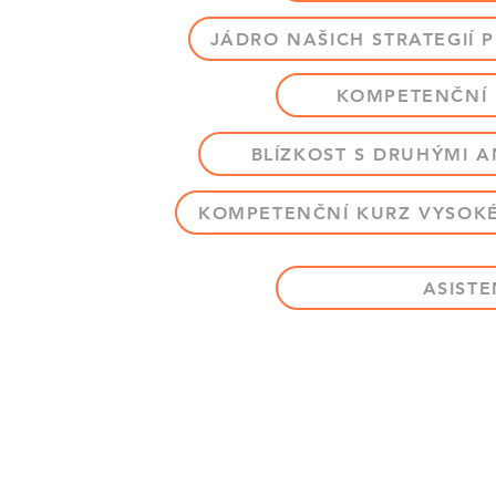
JÁDRO NAŠICH STRATEGIÍ PŘ
KOMPETENČNÍ K
BLÍZKOST S DRUHÝMI A
KOMPETENČNÍ KURZ VYSOKÉH
ASIST