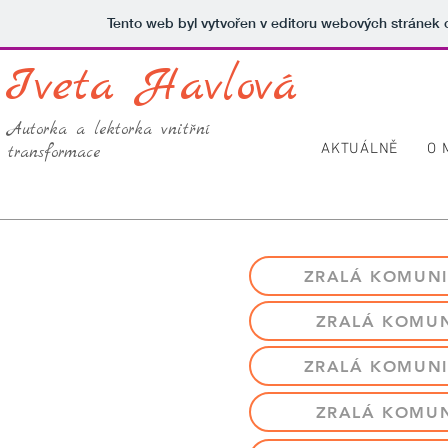
Tento web byl vytvořen v editoru webových stránek
Iveta Havlová
Autorka a lektorka vnitřní
AKTUÁLNĚ
O 
transformace
ZRALÁ KOMUNIK
ZRALÁ KOMUNI
ZRALÁ KOMUNIK
ZRALÁ KOMUNI